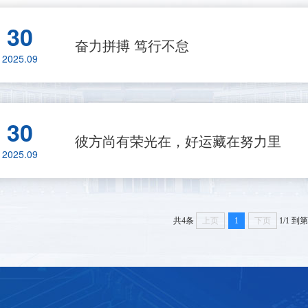
30
奋力拼搏 笃行不怠
2025.09
30
彼方尚有荣光在，好运藏在努力里
2025.09
共4条
上页
1
下页
1/1
到第