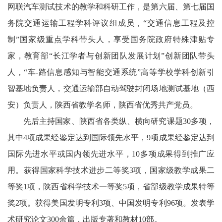
网联汽车测试技术的教学和科研工作，是第六届、第七届国
务院交通运输工程学科评议组成员，
“
交通信息工程及控
制
”
国家级重点学科带头人，享受国务院政府特殊津贴专
家，教育部
“
长江学者与创新团队发展计划
”
创新团队带头
人，
“
车
-
路信息感知与智能交通系统
”
高等学校学科创新引
智基地负责人，交通运输部自动驾驶封闭场地测试基地（西
安）负责人，陕西省教学名师，陕西省优秀共产党员。
先后主持国家、陕西省各类纵、横向研究课题
30
多项，
其中
4
项成果经鉴定达到国际领先水平，
9
项成果经鉴定达到
国际先进水平或国内领先进水平，
10
多项成果得到推广应
用。获得国家科学技术进步二等奖
3
项，国家级教学成果二
等奖
1
项，陕西省科学技术一等奖
5
项，省部级教学成果特等
奖
2
项。获得美国发明专利
3
项、中国发明专利
96
项。发表学
术研究论文
300
余篇，出版专著和教材
10
部。