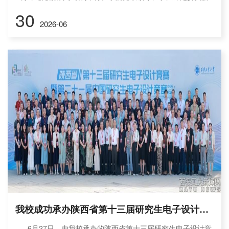
委员及教师代表到场见证，仪式由党委书记易超主持。伴着记
30
2026-06
录四年校园日常、学习点滴的毕业影片，仪式正式拉开帷幕。
副院长赵黎宣读校学位评定委员会2026届毕业生学位授予决
议，确认本届符合授位条件的硕士、本科毕业生名单。随后，
院长陈超波，副院长张宁超、赵黎分别为毕业生拨穗正冠，颁
发学位证书，合影留存毕...
我校成功承办陕西省第十三届研究生电子设计竞赛暨第二十一届中国研究生电子设计竞赛西北赛区选拔赛初赛
6月27日，由我校承办的陕西省第十三届研究生电子设计竞