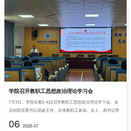
走访研发中心、测试实验室与产品展厅，技术骨干现场展示核
心产品与落地工程案例。师生近距离了解自动化专业技术产业
化应用，明晰理论到工...
学院召开教职工思想政治理论学习会
7月3日，学院在教5-422召开教职工思想政治理论学习会。会
议由院党委书记易超主持，全体教职工参加。会上，易书记带
领大家学习了习近平总书记给新华社老党员张连生同志的回信
06
2026-07
精神；对《教育发展“十五五”规划》进行了专题解读，重点围绕