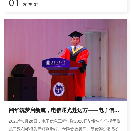
01
2026-07
实际困难。学院党委副书记王利军、学工办主任何鹏程陪同参
与。走访期间，梁云鹤实地查看宿舍整体环境、内务秩序及安
全设施配备情况，细致询问学生日常学习状态、课余生活安
排，重点了解学生学业推进、竞赛备考等方面的实际情况，叮
嘱同学们端正学习态度...
韶华筑梦启新航，电信逐光赴远方——电子信息工程学院隆重举行2026届毕业生学位授予仪式
2026年6月28日，电子信息工程学院2026届毕业生学位授予仪
式于双创楼报告厅顺利举行。学院党政领导、学位评定委员会