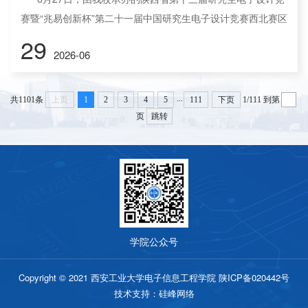
赛暨“兆易创新杯”第二十一届中国研究生电子设计竞赛西北赛区
选拔赛初选赛在我校未央校区成功举办。 本次赛事由教育部
29
2026-06
学位管理与研究生教育司指导，中国学位与研究生教育学会、
中国科协青少年科技中心、中国电子学会、陕西省教育厅和陕
西省学位委员会联合主办。来自西北五省的百余位评审专家出
...
共1101条
上页
1
2
3
4
5
111
下页
1/111
到第
席评审会，我校研究生院副院长高武奇主持第一次评审会议。
页
跳转
西...
学院公众号
Copyright © 2021 西安工业大学电子信息工程学院 陕ICP备020442号
技术支持：硅峰网络