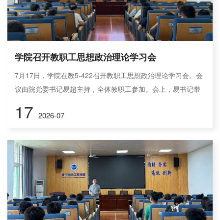
学院召开教职工思想政治理论学习会
7月17日，学院在教5-422召开教职工思想政治理论学习会。会
议由院党委书记易超主持，全体教职工参加。会上，易书记带
领大家学习了习近平总书记在国家科学技术奖励大会、两院院
17
2026-07
士大会、中国科协第十一次全国代表大会上的重要讲话全文。
会议指出，习近平总书记的重要讲话高屋建瓴、思想深邃、内
涵丰富，深刻阐述了“十五五”时期科技强国建设的关键攻坚任
务，明确提出要加快推进高水平科技自立自强，向着到2035年
建成科技强国的目...