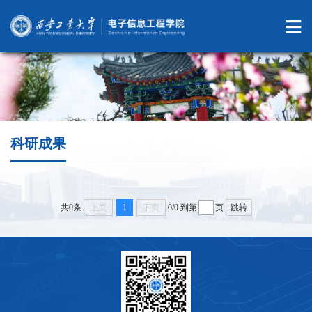
科研成果
共0条
上页
1
下页
0/0
到第
页
跳转